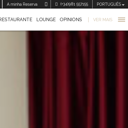
(+34)981 557155
A minha Reserva
PORTUGUÊS
RESTAURANTE
LOUNGE
OPINIONS
VER MAIS