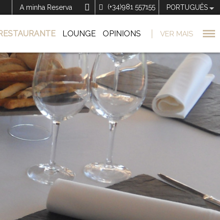
(+34)981 557155
A minha Reserva
PORTUGUÊS
RESTAURANTE
LOUNGE
OPINIONS
VER MAIS