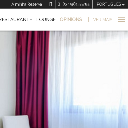
(+34)981 557155
A minha Reserva
PORTUGUÊS
RESTAURANTE
LOUNGE
OPINIONS
VER MAIS