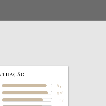
NTUAÇÃO
8.92
9.18
8.17