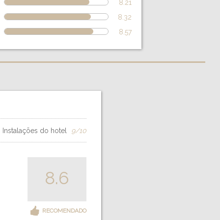
8.21
8.32
8.57
Instalações do hotel
9/10
8.6
RECOMENDADO