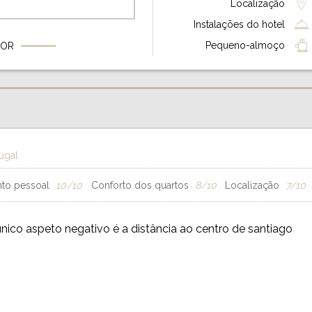
Localização
Instalações do hotel
Pequeno-almoço
FOR
ugal
to pessoal
10/10
Conforto dos quartos
8/10
Localização
7/10
único aspeto negativo é a distância ao centro de santiago